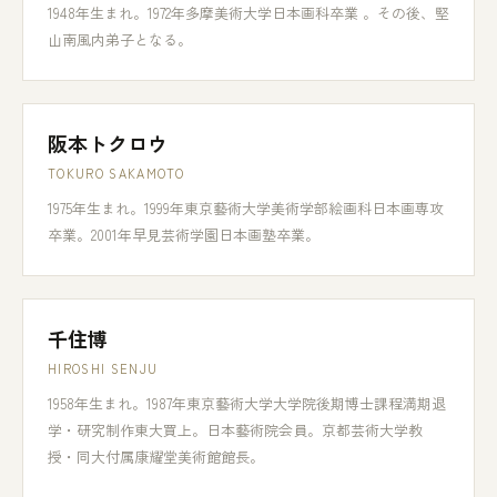
1948年生まれ。1972年多摩美術大学日本画科卒業 。その後、堅
山南風内弟子となる。
阪本トクロウ
TOKURO SAKAMOTO
1975年生まれ。1999年東京藝術大学美術学部絵画科日本画専攻
卒業。2001年早見芸術学園日本画塾卒業。
千住博
HIROSHI SENJU
1958年生まれ。1987年東京藝術大学大学院後期博士課程満期退
学・研究制作東大買上。日本藝術院会員。京都芸術大学教
授・同大付属康耀堂美術館館長。