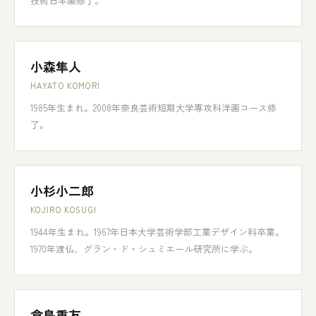
技術日本画修了。
小森隼人
HAYATO KOMORI
1985年生まれ。2008年奈良芸術短期大学専攻科洋画コース修
了。
小杉小二郎
KOJIRO KOSUGI
1944年生まれ。1967年日本大学芸術学部工業デザイン科卒業。
1970年渡仏、グラン・ド・シュミエール研究所に学ぶ。
倉島重友