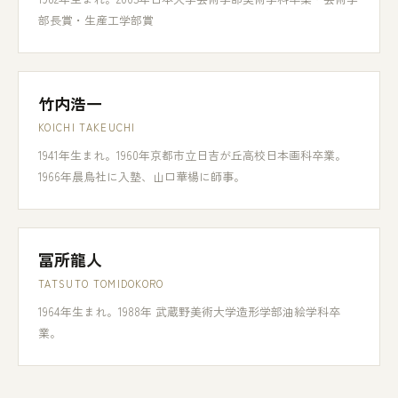
部長賞・生産工学部賞
竹内浩一
KOICHI TAKEUCHI
1941年生まれ。1960年京都市立日吉が丘高校日本画科卒業。
1966年晨鳥社に入塾、山口華楊に師事。
冨所龍人
TATSUTO TOMIDOKORO
1964年生まれ。1988年 武蔵野美術大学造形学部油絵学科卒
業。