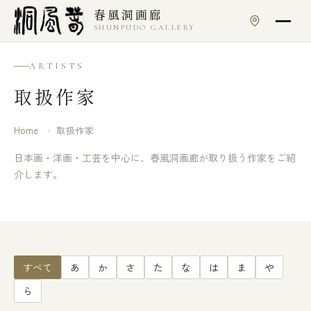
本文へスキップ
春風洞画廊
SHUNPUDO GALLERY
ARTISTS
取扱作家
Home
›
取扱作家
日本画・洋画・工芸を中心に、春風洞画廊が取り扱う作家をご紹
介します。
すべて
あ
か
さ
た
な
は
ま
や
ら