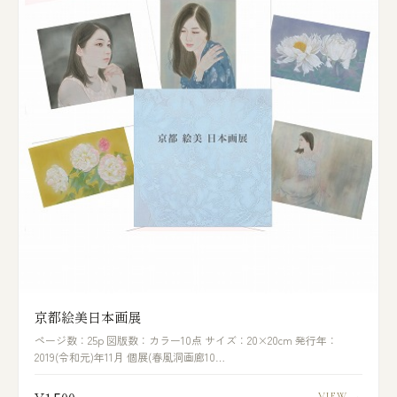
京都絵美日本画展
ページ数：25p 図版数：カラー10点 サイズ：20×20cm 発行年：
2019(令和元)年11月 個展(春風洞画廊10…
VIEW →