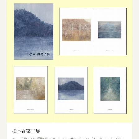
松本香菜子展
ページ数：14p 図版数：カラー8点 サイズ：A4（29.5×21cm） 発行