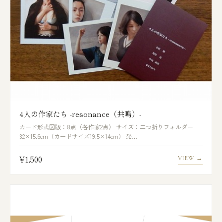
4人の作家たち -resonance（共鳴）-
カード形式図版：8点（各作家2点） サイズ：二つ折りフォルダー
32×15.6cm（カードサイズ19.5×14cm） 発…
¥1,500
VIEW →