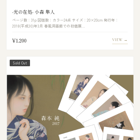
-光の在処- 小森 隼人
ページ数：31p 図版数：カラー24点 サイズ：20×20cm 発行年：
2018(平成30)年3月 春風洞画廊での初個展…
¥1,200
VIEW →
Sold Out