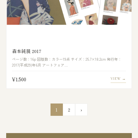
森本純展 2017
ページ数：16p 図版数：カラー19点 サイズ：25.7×18.2cm 発行年：
2017(平成29)年6月 アートフェア…
¥1,500
VIEW →
1
2
›