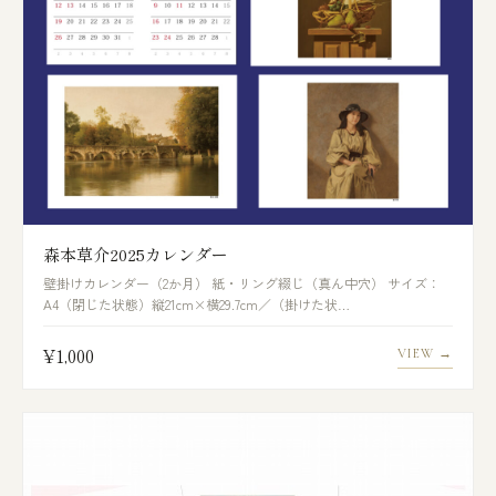
森本草介2025カレンダー
壁掛けカレンダー（2か月） 紙・リング綴じ（真ん中穴） サイズ：
A4（閉じた状態）縦21cm×横29.7cm／（掛けた状…
¥1,000
VIEW →