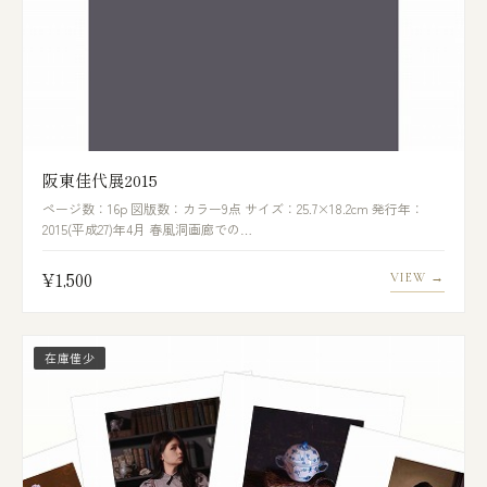
阪東佳代展2015
ページ数：16p 図版数：カラー9点 サイズ：25.7×18.2cm 発行年：
2015(平成27)年4月 春風洞画廊での…
¥1,500
VIEW →
在庫僅少