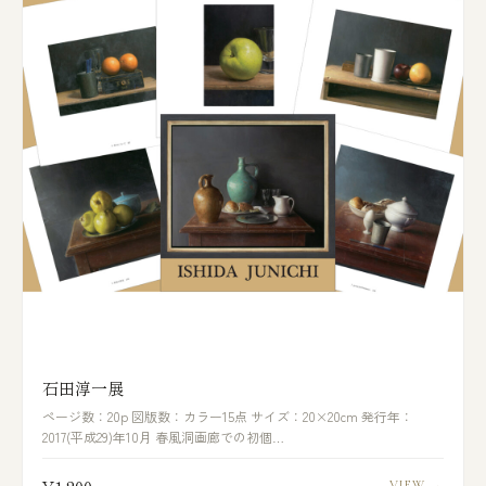
石田淳一展
ページ数：20p 図版数：カラー15点 サイズ：20×20cm 発行年：
2017(平成29)年10月 春風洞画廊での初個…
VIEW →