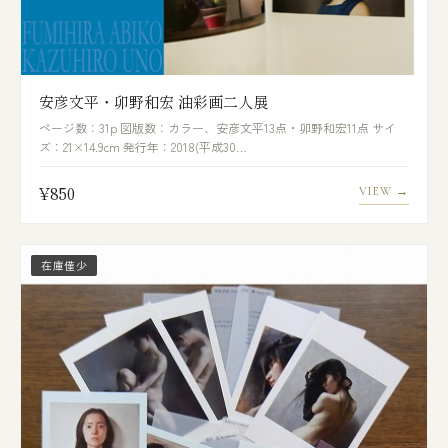
安彦文平・卯野和宏 油彩画二人展
ページ数：31p 図版数：カラー、安彦文平13点・卯野和宏11点 サイ
ズ：21×14.9cm 発行年：2018(平成30…
¥850
VIEW →
在庫僅少