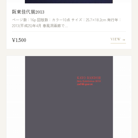
阪東佳代展2013
ページ数：16p 図版数：カラー10点 サイズ：25.7×18.2cm 発行年：
2013(平成25)年4月 春風洞画廊で…
¥1,500
VIEW →