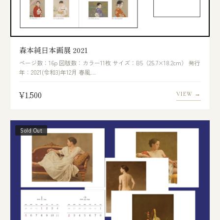
森本純日本画展 2021
ページ数：16p 図版数：カラー11枚 サイズ：B5（25.7×18.2cm） 発行
年：2021(令和3)年12月 春風…
¥1,500
VIEW →
Sold Out