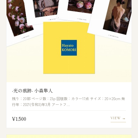
-光の痕跡- 小森隼人
残り：20部 ページ数：23p 図版数：カラー17点 サイズ：20×20cm 発
行年：2021(令和3)年3月 アートフ…
¥1,500
VIEW →