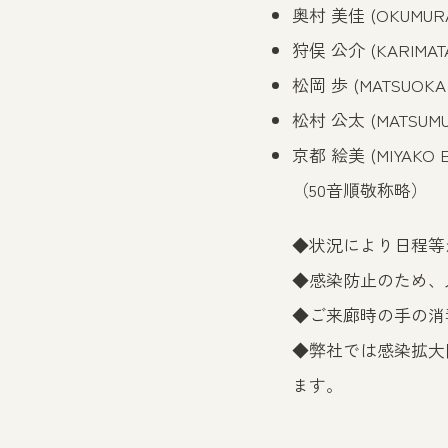
奥
村 美佳
(OKUMURA
狩俣 公介
(KARIMATA
松岡 歩
(MATSUOKA 
松村 公太
(MATSUMU
京都 絵美
(MIYAKO E
（50音順敬称略）
◆状況により日程等
◆感染防止のため、
◆ご来廊時の手の消
◆弊社では感染拡大
ます。