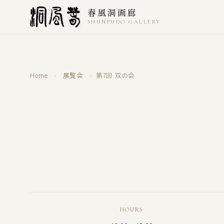
本文へスキップ
春風洞画廊
SHUNPUDO GALLERY
Home
›
展覧会
›
第7回 双の会
HOURS