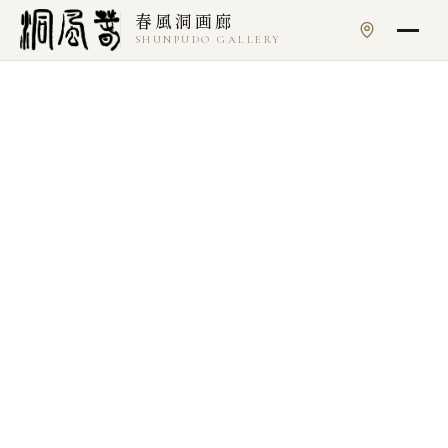
本文へスキップ
春風洞画廊
SHUNPUDO GALLERY