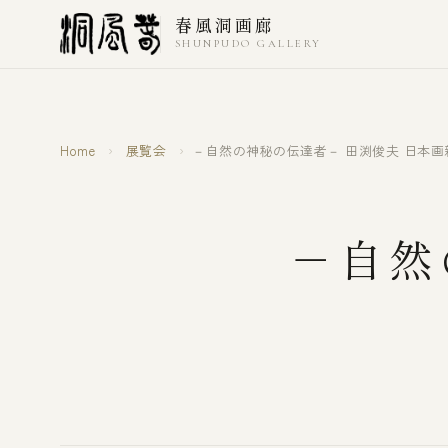
本文へスキップ
春風洞画廊
SHUNPUDO GALLERY
Home
›
展覧会
›
－自然の神秘の伝達者－ 田渕俊夫 日本画
－自然