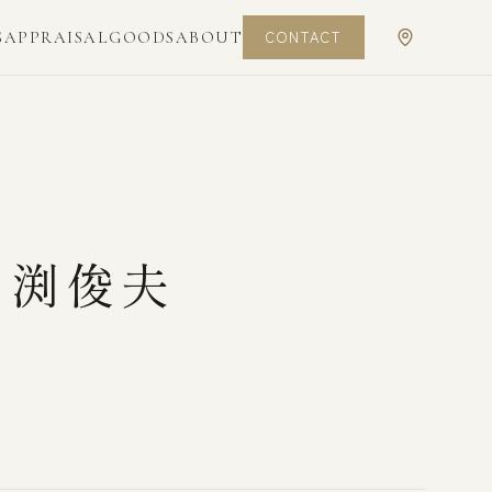
CONTACT
S
APPRAISAL
GOODS
ABOUT
田渕俊夫