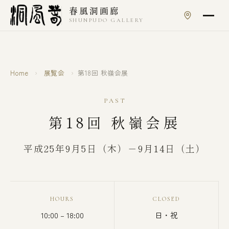
本文へスキップ
春風洞画廊
SHUNPUDO GALLERY
Home
›
展覧会
›
第18回 秋嶺会展
PAST
第18回 秋嶺会展
平成25年9月5日（木）－9月14日（土）
HOURS
CLOSED
10:00 – 18:00
日・祝