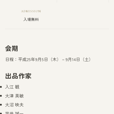
ADMISSION
入場無料
会期
日程：平成25年9月5日（木）－9月14日（土）
出品作家
入江 観
大津 英敏
大沼 映夫
笠井 誠一