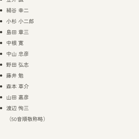
絹谷 幸二
小杉 小二郎
島田 章三
中根 寛
中山 忠彦
野田 弘志
藤井 勉
森本 草介
山田 嘉彦
渡辺 恂三
（50音順敬称略）