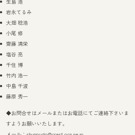
生島 浩
岩永てるみ
大畑 稔浩
小尾 修
齋藤 満栄
塩谷 亮
千住 博
竹内 浩一
中島 千波
藤原 秀一
◆お問合せはメールまたはお電話にてご連絡下さいま
すようお願いいたします。
メール：
shunpudo@crest.ocn.ne.jp