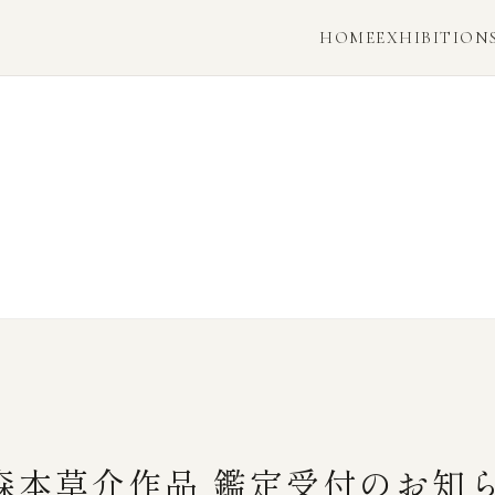
HOME
EXHIBITION
月 森本草介作品 鑑定受付のお知