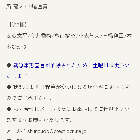
所 龍人
/
中尾直貴
【第2期】
安彦文平
/
今井喬裕
/
亀山裕昭
/
小森隼人
/
高橋和正
/
本
木ひかり
◆
緊急事態宣言が解除されたため、土曜日は開廊い
たします。
◆ 状況により日程等が変更になる場合がございます
のでご了承下さい。
◆ お問合せはメールまたはお電話にてご連絡下さい
ますようお願いいたします。
メール：
shunpudo@crest.ocn.ne.jp