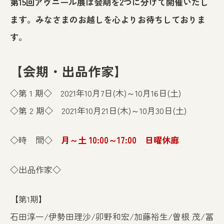
第15回アヴニール展は会期を2つに分けて開催いたし
ます。みなさまのお越しを心よりお待ちしておりま
す。
【会期・出品作家】
◇第 1 期◇ 2021年10月7日(木)～10月16日(土)
◇第 2 期◇ 2021年10月21日(木)～10月30日(土)
◇時 間◇
月～土 10:00～17:00 日曜休廊
◇出品作家◇
【第1期】
石田淳一
/
伊勢田理
沙
/
卯野和宏
/
加藤裕生
/
曽根 茂
/
冨