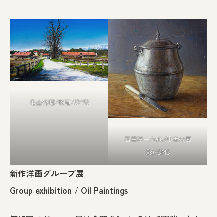
亀山裕昭/牧道/33*53
石田淳一/relic(中世の面
影)/SMS
新作洋画グループ展
Group exhibition / Oil Paintings