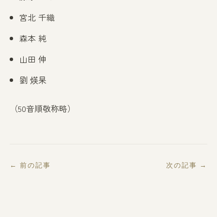
宮北 千織
森本 純
山田 伸
劉 煐杲
（50音順敬称略）
← 前の記事
次の記事 →