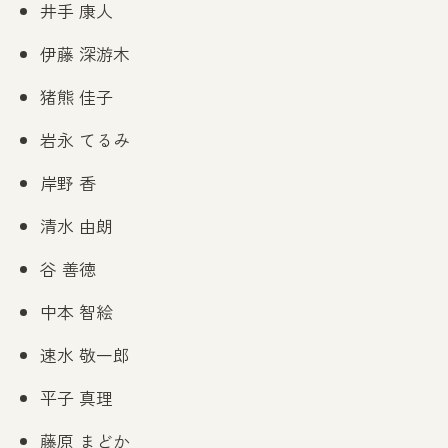
井手 康人
伊藤 深游木
猪熊 佳子
岩永 てるみ
岸野 香
清水 由朗
谷 善徳
中本 智絵
速水 敬一郎
平子 真理
藤原 まどか