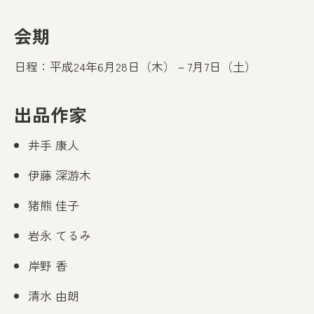
会期
日程：平成24年6月28日（木）－7月7日（土）
出品作家
井手 康人
伊藤 深游木
猪熊 佳子
岩永 てるみ
岸野 香
清水 由朗