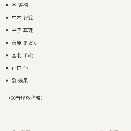
谷 善徳
中本 智絵
平子 真理
藤原 まどか
宮北 千織
山田 伸
劉 煐杲
（50音順敬称略）